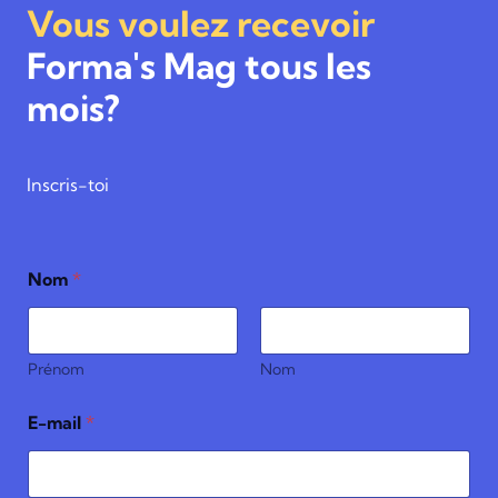
Vous voulez recevoir
Forma's Mag tous les
mois?
Inscris-toi
Nom
*
Prénom
Nom
J
E-mail
*
e
l
e
s