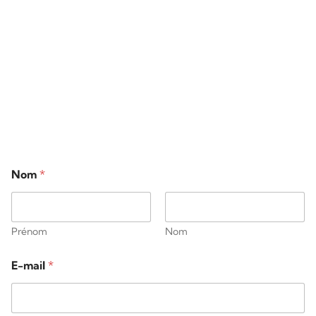
entreprise
YASMINE RAKIC peut vous proposer une formation sur
mesure en fonction des besoins de votre entreprise et
de votre équipe.
Nom
*
Prénom
Nom
E-mail
*