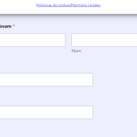
lers sont disponibles au
04 30 41 43 76
du lundi au vendredi 
Politique de cookies
Mentions Légales
rénom
*
Nom