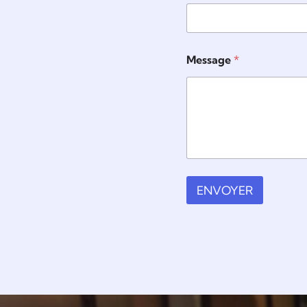
Message
*
ENVOYER