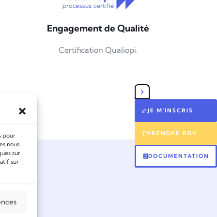
Engagement de Qualité
Certification Qualiopi.
JE M'INSCRIS
PRENDRE RDV
s pour
ies nous
ques sur
DOCUMENTATION
atif sur
ation.
ences