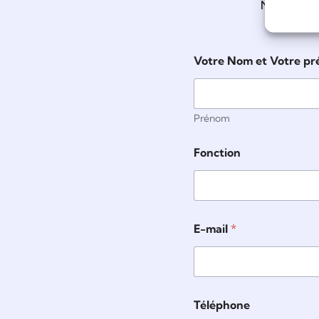
Nos conseil
e
Votre Nom et Votre p
t
*
F
o
n
Prénom
c
t
Fonction
i
o
n
E-mail
*
Téléphone