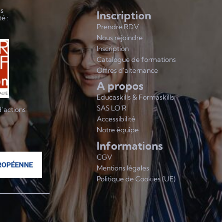
es
Inscription
é :
Prendre RDV
Nous rejoindre
Inscription
Catalogue de formations
Offres d'alternance
A propos
Educaskills & Formaskills
SAS LO'R
d’actions
Accessibilité
Notre équipe
Informations
CGV
Mentions légales
Politique de Cookies (UE)