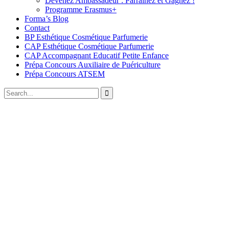
Devenez Ambassadeur : Parrainez et Gagnez !
Programme Erasmus+
Forma’s Blog
Contact
BP Esthétique Cosmétique Parfumerie
CAP Esthétique Cosmétique Parfumerie
CAP Accompagnant Educatif Petite Enfance
Prépa Concours Auxiliaire de Puériculture
Prépa Concours ATSEM