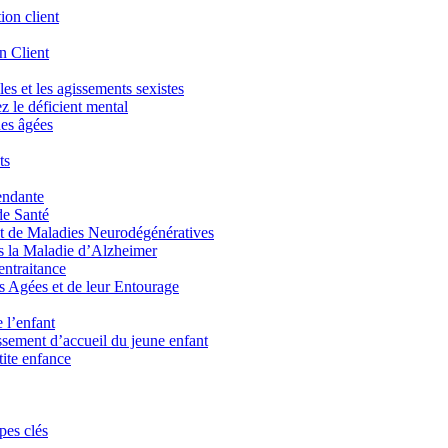
tion client
n Client
les et les agissements sexistes
z le déficient mental
nes âgées
ts
endante
de Santé
t de Maladies Neurodégénératives
 la Maladie d’Alzheimer
entraitance
es Agées et de leur Entourage
 l’enfant
issement d’accueil du jeune enfant
tite enfance
pes clés