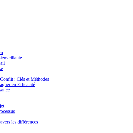
on
ienveillante
ail
se
onflit : Clés et Méthodes
agner en Efficacité
isance
jet
rocessus
avers les différences