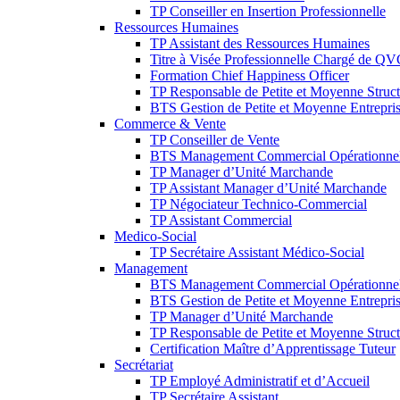
TP Conseiller en Insertion Professionnelle
Ressources Humaines
TP Assistant des Ressources Humaines
Titre à Visée Professionnelle Chargé de Q
Formation Chief Happiness Officer
TP Responsable de Petite et Moyenne Struct
BTS Gestion de Petite et Moyenne Entrepri
Commerce & Vente
TP Conseiller de Vente
BTS Management Commercial Opérationne
TP Manager d’Unité Marchande
TP Assistant Manager d’Unité Marchande
TP Négociateur Technico-Commercial
TP Assistant Commercial
Medico-Social
TP Secrétaire Assistant Médico-Social
Management
BTS Management Commercial Opérationne
BTS Gestion de Petite et Moyenne Entrepri
TP Manager d’Unité Marchande
TP Responsable de Petite et Moyenne Struct
Certification Maître d’Apprentissage Tuteur
Secrétariat
TP Employé Administratif et d’Accueil
TP Secrétaire Assistant