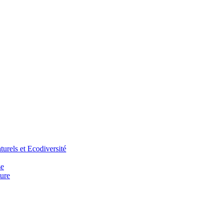
urels et Ecodiversité
se
ure