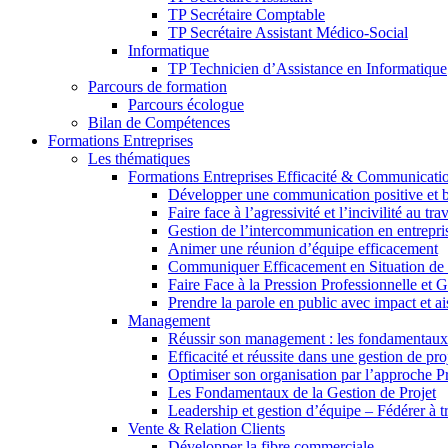
TP Secrétaire Comptable
TP Secrétaire Assistant Médico-Social
Informatique
TP Technicien d’Assistance en Informatique
Parcours de formation
Parcours écologue
Bilan de Compétences
Formations Entreprises
Les thématiques
Formations Entreprises Efficacité & Communicati
Développer une communication positive et b
Faire face à l’agressivité et l’incivilité au trav
Gestion de l’intercommunication en entrepri
Animer une réunion d’équipe efficacement
Communiquer Efficacement en Situation de C
Faire Face à la Pression Professionnelle et G
Prendre la parole en public avec impact et a
Management
Réussir son management : les fondamentaux
Efficacité et réussite dans une gestion de pro
Optimiser son organisation par l’approche P
Les Fondamentaux de la Gestion de Projet
Leadership et gestion d’équipe – Fédérer à tr
Vente & Relation Clients
Développer la fibre commerciale