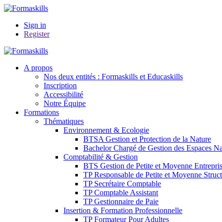
Sign in
Register
A propos
Nos deux entités : Formaskills et Educaskills
Inscription
Accessibilité
Notre Équipe
Formations
Thématiques
Environnement & Ecologie
BTSA Gestion et Protection de la Nature
Bachelor Chargé de Gestion des Espaces Nat
Comptabilité & Gestion
BTS Gestion de Petite et Moyenne Entrepri
TP Responsable de Petite et Moyenne Struct
TP Secrétaire Comptable
TP Comptable Assistant
TP Gestionnaire de Paie
Insertion & Formation Professionnelle
TP Formateur Pour Adultes