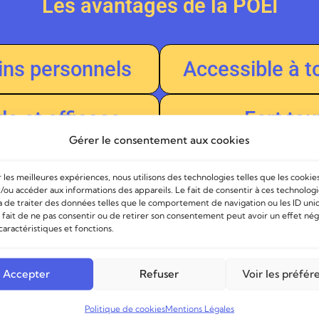
Les avantages de la POEI
ins personnels
Accessible à t
de et efficace
Fort ta
Gérer le consentement aux cookies
r les meilleures expériences, nous utilisons des technologies telles que les cookie
tièrement financée par France Trav
/ou accéder aux informations des appareils. Le fait de consentir à ces technolog
 de traiter des données telles que le comportement de navigation ou les ID uni
e fait de ne pas consentir ou de retirer son consentement peut avoir un effet nég
caractéristiques et fonctions.
Accepter
Refuser
Voir les préfér
Politique de cookies
Mentions Légales