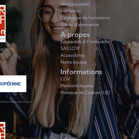
Nous rejoindre
Inscription
Catalogue de formations
Offres d'alternance
A propos
Educaskills & Formaskills
SAS LO'R
’actions
Accessibilité
Notre équipe
Informations
CGV
Mentions légales
Politique de Cookies (UE)