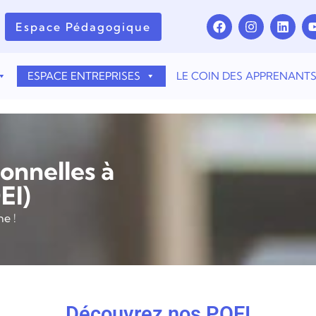
Espace Pédagogique
ESPACE ENTREPRISES
LE COIN DES APPRENANT
onnelles à
EI)
e !
Découvrez nos POEI