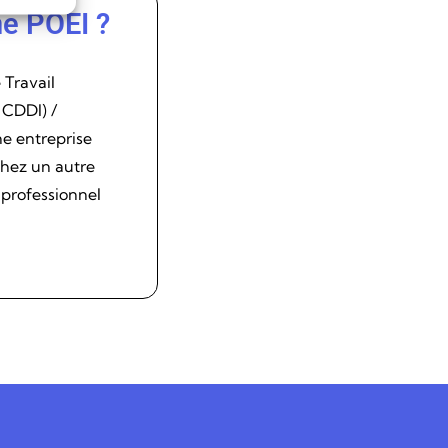
ne POEI ?
 Travail
 CDDI) /
e entreprise
chez un autre
n professionnel