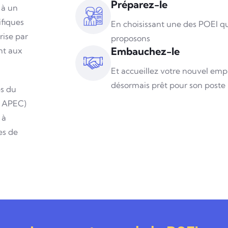
Préparez-le
 à un
fiques
En choisissant une des POEI q
rise par
proposons
Embauchez-le
nt aux
Et accueillez votre nouvel emp
désormais prêt pour son poste 
es du
t APEC)
 à
es de