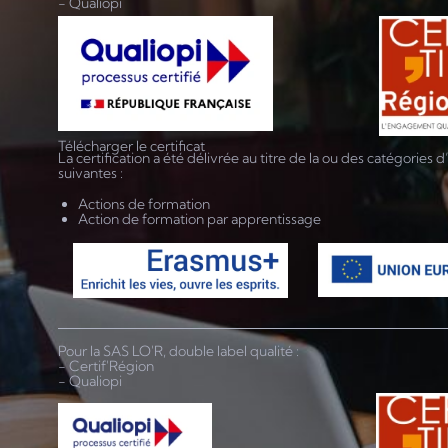
- Qualiopi
Télécharger le certificat
La certification a été délivrée au titre de la ou des catégories d
suivantes :
Actions de formation
Action de formation par apprentissage
Pour la SAS LO'R, double label qualité :
- Certif'Région
- Qualiopi