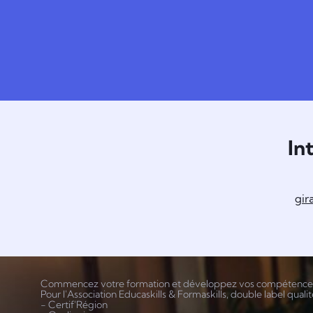
In
gir
Commencez votre formation et développez vos compétence
Pour l'Association Educaskills & Formaskills, double label qualit
- Certif'Région