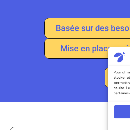
Basée sur des beso
Mise en place rapi
Pour offri
En
stocker et
permettra
ce site. L
certaines 