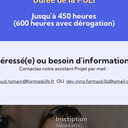
Jusqu'à 450 heures
(600 heures avec dérogation)
téressé(e) ou besoin d'information
Contactez notre assistant Projet par mail :
aud.romain@formaskills.fr
OU
dev.inno.formaskills@gmail
s
Inscription
é :
Prendre RDV