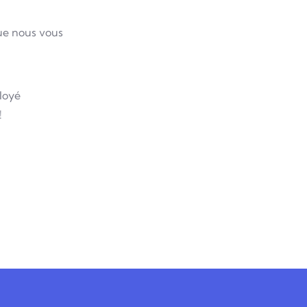
ue nous vous
loyé
!