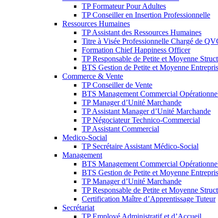
TP Formateur Pour Adultes
TP Conseiller en Insertion Professionnelle
Ressources Humaines
TP Assistant des Ressources Humaines
Titre à Visée Professionnelle Chargé de Q
Formation Chief Happiness Officer
TP Responsable de Petite et Moyenne Struct
BTS Gestion de Petite et Moyenne Entrepri
Commerce & Vente
TP Conseiller de Vente
BTS Management Commercial Opérationne
TP Manager d’Unité Marchande
TP Assistant Manager d’Unité Marchande
TP Négociateur Technico-Commercial
TP Assistant Commercial
Medico-Social
TP Secrétaire Assistant Médico-Social
Management
BTS Management Commercial Opérationne
BTS Gestion de Petite et Moyenne Entrepri
TP Manager d’Unité Marchande
TP Responsable de Petite et Moyenne Struct
Certification Maître d’Apprentissage Tuteur
Secrétariat
TP Employé Administratif et d’Accueil