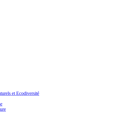
urels et Ecodiversité
se
ure