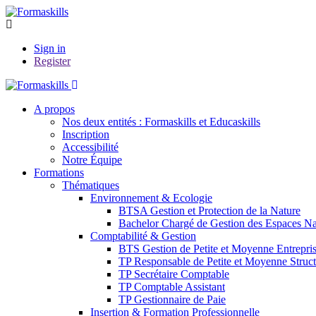
Sign in
Register
A propos
Nos deux entités : Formaskills et Educaskills
Inscription
Accessibilité
Notre Équipe
Formations
Thématiques
Environnement & Ecologie
BTSA Gestion et Protection de la Nature
Bachelor Chargé de Gestion des Espaces Nat
Comptabilité & Gestion
BTS Gestion de Petite et Moyenne Entrepri
TP Responsable de Petite et Moyenne Struct
TP Secrétaire Comptable
TP Comptable Assistant
TP Gestionnaire de Paie
Insertion & Formation Professionnelle