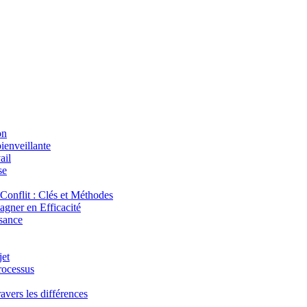
on
ienveillante
ail
se
onflit : Clés et Méthodes
agner en Efficacité
isance
jet
rocessus
avers les différences