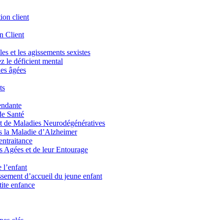
tion client
n Client
les et les agissements sexistes
z le déficient mental
nes âgées
ts
endante
de Santé
t de Maladies Neurodégénératives
 la Maladie d’Alzheimer
entraitance
es Agées et de leur Entourage
 l’enfant
issement d’accueil du jeune enfant
tite enfance