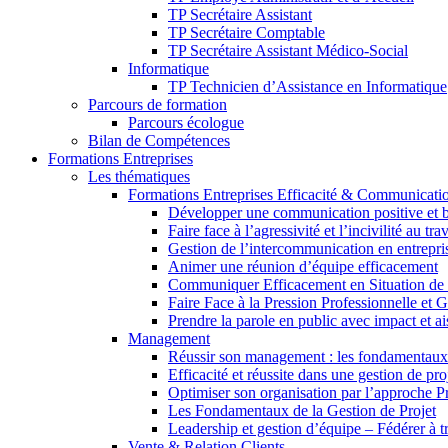
TP Secrétaire Assistant
TP Secrétaire Comptable
TP Secrétaire Assistant Médico-Social
Informatique
TP Technicien d’Assistance en Informatique
Parcours de formation
Parcours écologue
Bilan de Compétences
Formations Entreprises
Les thématiques
Formations Entreprises Efficacité & Communicati
Développer une communication positive et b
Faire face à l’agressivité et l’incivilité au trav
Gestion de l’intercommunication en entrepri
Animer une réunion d’équipe efficacement
Communiquer Efficacement en Situation de C
Faire Face à la Pression Professionnelle et G
Prendre la parole en public avec impact et a
Management
Réussir son management : les fondamentaux
Efficacité et réussite dans une gestion de pro
Optimiser son organisation par l’approche P
Les Fondamentaux de la Gestion de Projet
Leadership et gestion d’équipe – Fédérer à tr
Vente & Relation Clients