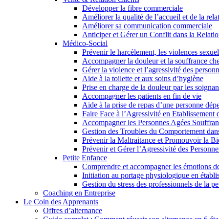
Développer la fibre commerciale
Améliorer la qualité de l’accueil et de la rela
Améliorer sa communication commerciale
Anticiper et Gérer un Conflit dans la Relatio
Médico-Social
Prévenir le harcèlement, les violences sexuel
Accompagner la douleur et la souffrance che
Gérer la violence et l’agressivité des person
Aide à la toilette et aux soins d’hygiène
Prise en charge de la douleur par les soignan
Accompagner les patients en fin de vie
Aide à la prise de repas d’une personne dép
Faire Face à l’Agressivité en Etablissement 
Accompagner les Personnes Agées Souffran
Gestion des Troubles du Comportement dans
Prévenir la Maltraitance et Promouvoir la Bi
Prévenir et Gérer l’Agressivité des Personn
Petite Enfance
Comprendre et accompagner les émotions de
Initiation au portage physiologique en établ
Gestion du stress des professionnels de la pe
Coaching en Entreprise
Le Coin des Apprenants
Offres d’alternance