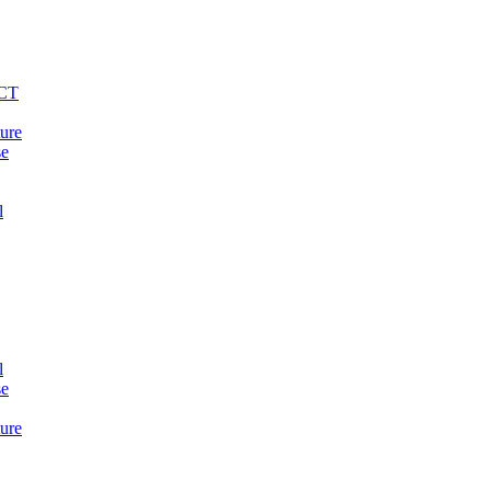
VCT
ure
se
l
l
se
ure