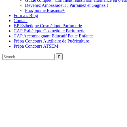
Guide complet : Comment réussir son alternance en 6 éta
Devenez Ambassadeur : Parrainez et Gagnez !
Programme Erasmus+
Forma’s Blog
Contact
BP Esthétique Cosmétique Parfumerie
CAP Esthétique Cosmétique Parfumerie
CAP Accompagnant Educatif Petite Enfance
Prépa Concours Auxiliaire de Puériculture
Prépa Concours ATSEM