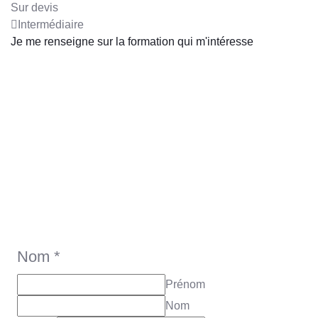
Sur devis
Intermédiaire
Je me renseigne sur la formation qui m'intéresse
Tu veux recevoir Forma's
Mag tous les mois?
Inscris-toi
Nom
*
Prénom
Nom