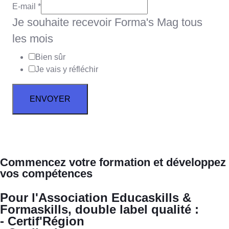
Nom Je
E-mail
*
souhaite
Je souhaite recevoir Forma's Mag tous
les mois
Bien sûr
Je vais y réfléchir
ENVOYER
Commencez votre formation et développez
vos compétences
Pour l'Association Educaskills &
Formaskills, double label qualité :
- Certif'Région