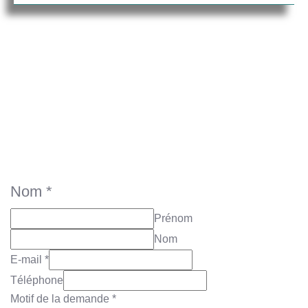
Intéressé.e ?
Contactez-nous
Un chargé de formation reviendra vers vous.
Nom
*
Prénom
Nom
E-mail
*
Téléphone
Motif de la demande
*