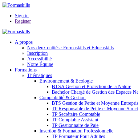
Sign in
Register
A propos
Nos deux entités : Formaskills et Educaskills
Inscription
Accessibilité
Notre Équipe
Formations
Thématiques
Environnement & Ecologie
BTSA Gestion et Protection de la Nature
Bachelor Chargé de Gestion des Espaces Nat
Comptabilité & Gestion
BTS Gestion de Petite et Moyenne Entrepri
TP Responsable de Petite et Moyenne Struct
TP Secrétaire Comptable
TP Comptable Assistant
TP Gestionnaire de Paie
Insertion & Formation Professionnelle
TP Formateur Pour Adultes