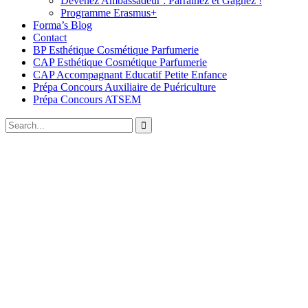
Devenez Ambassadeur : Parrainez et Gagnez !
Programme Erasmus+
Forma’s Blog
Contact
BP Esthétique Cosmétique Parfumerie
CAP Esthétique Cosmétique Parfumerie
CAP Accompagnant Educatif Petite Enfance
Prépa Concours Auxiliaire de Puériculture
Prépa Concours ATSEM