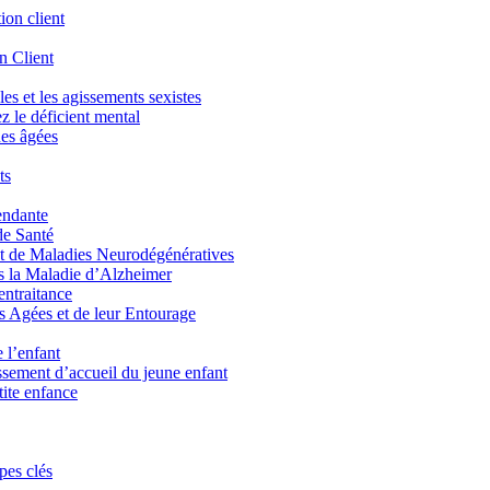
tion client
n Client
les et les agissements sexistes
z le déficient mental
nes âgées
ts
endante
de Santé
t de Maladies Neurodégénératives
 la Maladie d’Alzheimer
entraitance
es Agées et de leur Entourage
 l’enfant
issement d’accueil du jeune enfant
tite enfance
pes clés