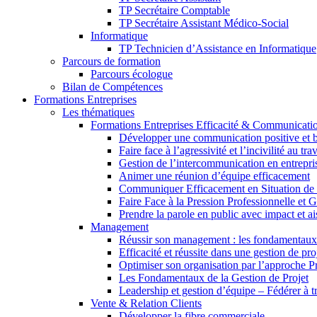
TP Secrétaire Comptable
TP Secrétaire Assistant Médico-Social
Informatique
TP Technicien d’Assistance en Informatique
Parcours de formation
Parcours écologue
Bilan de Compétences
Formations Entreprises
Les thématiques
Formations Entreprises Efficacité & Communicati
Développer une communication positive et b
Faire face à l’agressivité et l’incivilité au trav
Gestion de l’intercommunication en entrepri
Animer une réunion d’équipe efficacement
Communiquer Efficacement en Situation de C
Faire Face à la Pression Professionnelle et G
Prendre la parole en public avec impact et a
Management
Réussir son management : les fondamentaux
Efficacité et réussite dans une gestion de pro
Optimiser son organisation par l’approche P
Les Fondamentaux de la Gestion de Projet
Leadership et gestion d’équipe – Fédérer à tr
Vente & Relation Clients
Développer la fibre commerciale