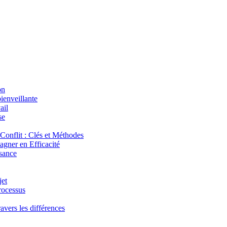
on
ienveillante
ail
se
onflit : Clés et Méthodes
agner en Efficacité
isance
jet
rocessus
avers les différences