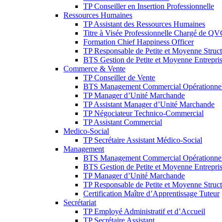
TP Conseiller en Insertion Professionnelle
Ressources Humaines
TP Assistant des Ressources Humaines
Titre à Visée Professionnelle Chargé de Q
Formation Chief Happiness Officer
TP Responsable de Petite et Moyenne Struct
BTS Gestion de Petite et Moyenne Entrepri
Commerce & Vente
TP Conseiller de Vente
BTS Management Commercial Opérationne
TP Manager d’Unité Marchande
TP Assistant Manager d’Unité Marchande
TP Négociateur Technico-Commercial
TP Assistant Commercial
Medico-Social
TP Secrétaire Assistant Médico-Social
Management
BTS Management Commercial Opérationne
BTS Gestion de Petite et Moyenne Entrepri
TP Manager d’Unité Marchande
TP Responsable de Petite et Moyenne Struct
Certification Maître d’Apprentissage Tuteur
Secrétariat
TP Employé Administratif et d’Accueil
TP Secrétaire Assistant