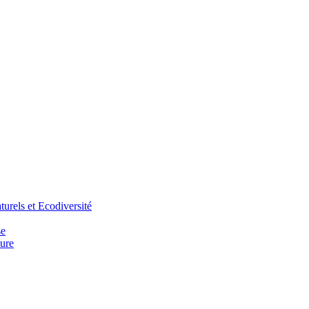
urels et Ecodiversité
se
ure