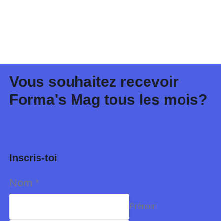
Titre Professionnel Assistant Manager d’Unité Marchande (AMUM)
Sur devis
Intermédiaire
Vous souhaitez recevoir
Forma's Mag tous les mois?
Titre Professionnel Responsable d’Etablissement Marchand (REM)
Sur devis
Inscris-toi
Intermédiaire
Nom
*
Prénom
Titre Professionnel Conseiller de Vente (CV)