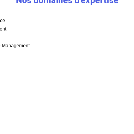
Nos domaines d'expertise
nce
ent
le Management