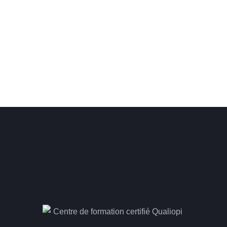
eloppez vos compétences
 Formaskills, double label qualit