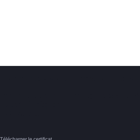
Commencez votre formation et dév
Pour l'Association Educaskills &
- Certif'Région
- Qualiopi
Télécharger le certificat